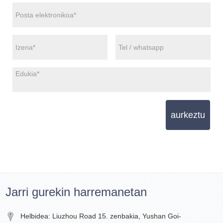
aurkeztu
Jarri gurekin harremanetan
Helbidea: Liuzhou Road 15. zenbakia, Yushan Goi-