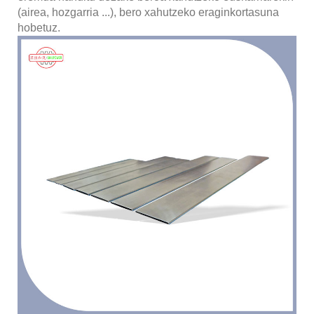
(airea, hozgarria ...), bero xahutzeko eraginkortasuna
hobetuz.