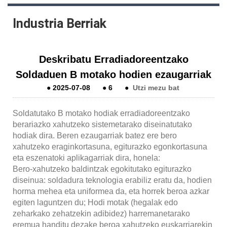
Industria Berriak
Deskribatu Erradiadoreentzako
Soldaduen B motako hodien ezaugarriak
●
2025-07-08
●
6
●
Utzi mezu bat
Soldatutako B motako hodiak erradiadoreentzako
berariazko xahutzeko sistemetarako diseinatutako
hodiak dira. Beren ezaugarriak batez ere bero
xahutzeko eraginkortasuna, egiturazko egonkortasuna
eta eszenatoki aplikagarriak dira, honela:
Bero-xahutzeko baldintzak egokitutako egiturazko
diseinua: soldadura teknologia erabiliz eratu da, hodien
horma mehea eta uniformea da, eta horrek beroa azkar
egiten laguntzen du; Hodi motak (hegalak edo
zeharkako zehatzekin adibidez) harremanetarako
eremua handitu dezake beroa xahutzeko euskarriarekin