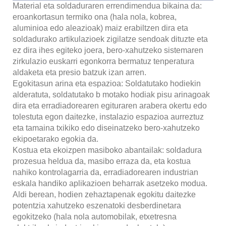
Material eta soldaduraren errendimendua bikaina da:
eroankortasun termiko ona (hala nola, kobrea,
aluminioa edo aleazioak) maiz erabiltzen dira eta
soldadurako artikulazioek zigilatze sendoak dituzte eta
ez dira ihes egiteko joera, bero-xahutzeko sistemaren
zirkulazio euskarri egonkorra bermatuz tenperatura
aldaketa eta presio batzuk izan arren.
Egokitasun arina eta espazioa: Soldatutako hodiekin
alderatuta, soldatutako b motako hodiak pisu arinagoak
dira eta erradiadorearen egituraren arabera okertu edo
tolestuta egon daitezke, instalazio espazioa aurreztuz
eta tamaina txikiko edo diseinatzeko bero-xahutzeko
ekipoetarako egokia da.
Kostua eta ekoizpen masiboko abantailak: soldadura
prozesua heldua da, masibo erraza da, eta kostua
nahiko kontrolagarria da, erradiadorearen industrian
eskala handiko aplikazioen beharrak asetzeko modua.
Aldi berean, hodien zehaztapenak egokitu daitezke
potentzia xahutzeko eszenatoki desberdinetara
egokitzeko (hala nola automobilak, etxetresna