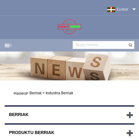
Euskal
>
Berriak
>
Industria Berriak
Hasiera
BERRIAK
PRODUKTU BERRIAK