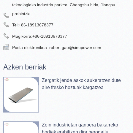
teknologiako industria parkea, Changshu hiria, Jiangsu
probintzia
Tel:
+86-18913678377
Mugikorra:
+86-18913678377
Posta elektronikoa:
robert.gao@sinupower.com
Azken berriak
Zergatik jende askok aukeratzen dute
aire fresko hoztuak kargatzea
Zein industrietan ganbera bakarreko
hodiak erabiltzen dira berogailu