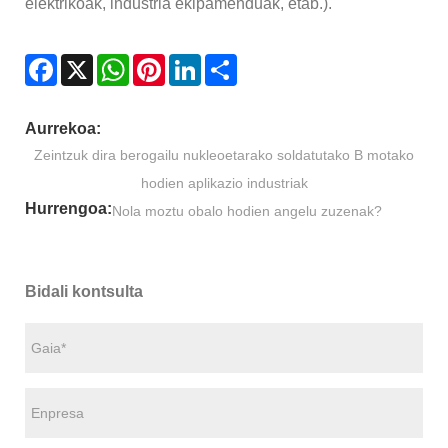
elektrikoak, industria ekipamenduak, etab.).
Facebook
X
WhatsApp
Pinterest
LinkedIn
Share
Aurrekoa:
Zeintzuk dira berogailu nukleoetarako soldatutako B motako
hodien aplikazio industriak
Hurrengoa:
Nola moztu obalo hodien angelu zuzenak?
Bidali kontsulta