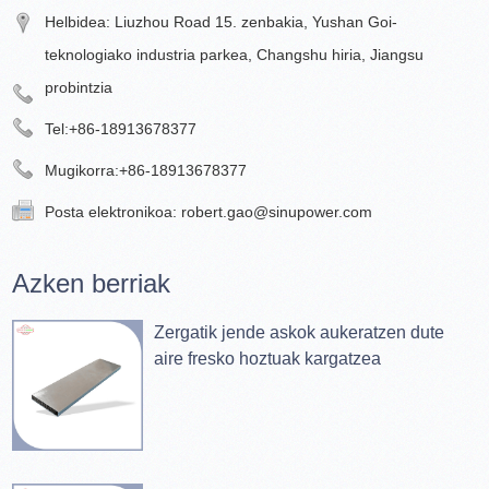
Helbidea: Liuzhou Road 15. zenbakia, Yushan Goi-
teknologiako industria parkea, Changshu hiria, Jiangsu
probintzia
Tel:
+86-18913678377
Mugikorra:
+86-18913678377
Posta elektronikoa:
robert.gao@sinupower.com
Azken berriak
Zergatik jende askok aukeratzen dute
aire fresko hoztuak kargatzea