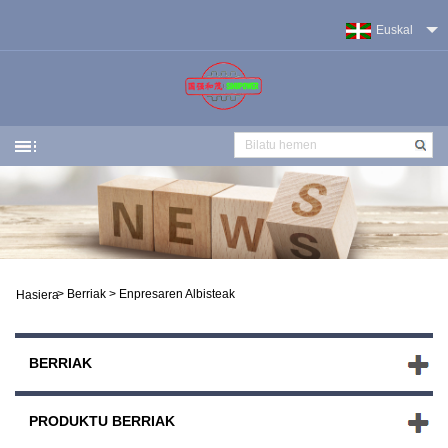
Euskal
>
Berriak
>
Enpresaren Albisteak
Hasiera
BERRIAK
PRODUKTU BERRIAK