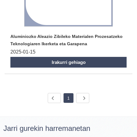
Aluminiozko Aleazio Zibileko Materialen Prozesatzeko
Teknologiaren Ikerketa eta Garapena
2025-01-15
Irakurri gehiago
1
Jarri gurekin harremanetan