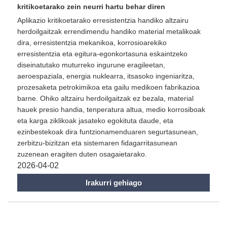
kritikoetarako zein neurri hartu behar diren
Aplikazio kritikoetarako erresistentzia handiko altzairu
herdoilgaitzak errendimendu handiko material metalikoak
dira, erresistentzia mekanikoa, korrosioarekiko
erresistentzia eta egitura-egonkortasuna eskaintzeko
diseinatutako muturreko ingurune eragileetan,
aeroespaziala, energia nuklearra, itsasoko ingeniaritza,
prozesaketa petrokimikoa eta gailu medikoen fabrikazioa
barne. Ohiko altzairu herdoilgaitzak ez bezala, material
hauek presio handia, tenperatura altua, medio korrosiboak
eta karga ziklikoak jasateko egokituta daude, eta
ezinbestekoak dira funtzionamenduaren segurtasunean,
zerbitzu-bizitzan eta sistemaren fidagarritasunean
zuzenean eragiten duten osagaietarako.
2026-04-02
Irakurri gehiago