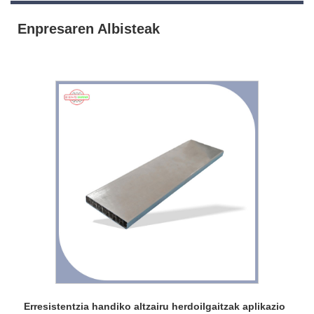
Enpresaren Albisteak
Erresistentzia handiko altzairu herdoilgaitzak aplikazio