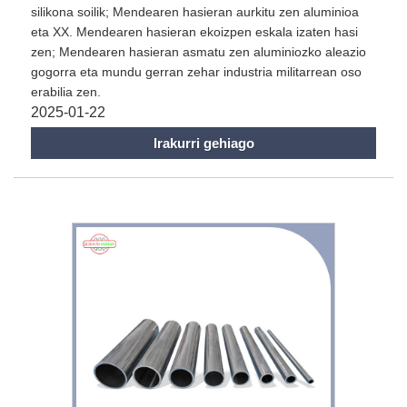
silikona soilik; Mendearen hasieran aurkitu zen aluminioa
eta XX. Mendearen hasieran ekoizpen eskala izaten hasi
zen; Mendearen hasieran asmatu zen aluminiozko aleazio
gogorra eta mundu gerran zehar industria militarrean oso
erabilia zen.
2025-01-22
Irakurri gehiago