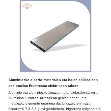
Aluminiozko aleazio materialen eta haien aplikazioen
esplorazioa Etxetresna elektrikoen arloan
Aluminio eta aluminiozko aleazio materialetarako sarrera
Aluminioa Lurraren lurrazalean gehien banatu eta
metalezko elementu ugariena da, lurrazalaren masa
osoaren% 7,3-8,3 gutxi gorabehera, bigarrena oxigeno eta