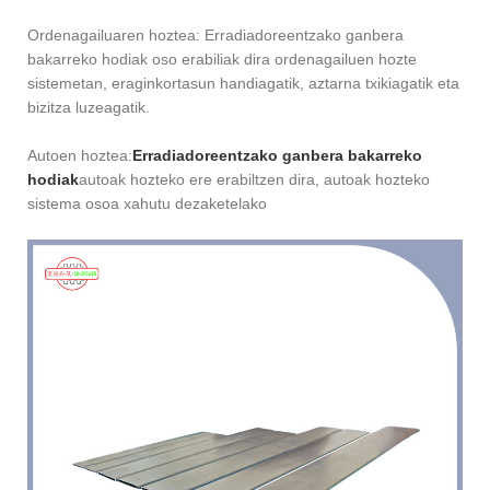
Ordenagailuaren hoztea: Erradiadoreentzako ganbera
bakarreko hodiak oso erabiliak dira ordenagailuen hozte
sistemetan, eraginkortasun handiagatik, aztarna txikiagatik eta
bizitza luzeagatik.
Autoen hoztea:
Erradiadoreentzako ganbera bakarreko
hodiak
autoak hozteko ere erabiltzen dira, autoak hozteko
sistema osoa xahutu dezaketelako