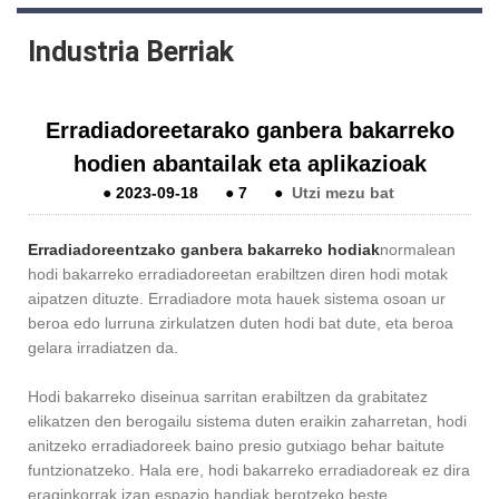
Industria Berriak
Erradiadoreetarako ganbera bakarreko
hodien abantailak eta aplikazioak
●
2023-09-18
●
7
●
Utzi mezu bat
Erradiadoreentzako ganbera bakarreko hodiak
normalean
hodi bakarreko erradiadoreetan erabiltzen diren hodi motak
aipatzen dituzte. Erradiadore mota hauek sistema osoan ur
beroa edo lurruna zirkulatzen duten hodi bat dute, eta beroa
gelara irradiatzen da.
Hodi bakarreko diseinua sarritan erabiltzen da grabitatez
elikatzen den berogailu sistema duten eraikin zaharretan, hodi
anitzeko erradiadoreek baino presio gutxiago behar baitute
funtzionatzeko. Hala ere, hodi bakarreko erradiadoreak ez dira
eraginkorrak izan espazio handiak berotzeko beste