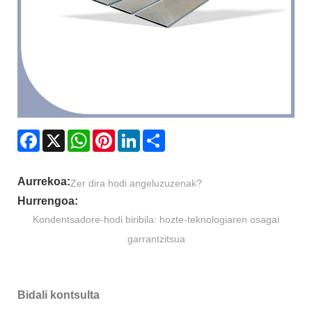
Facebook
X
WhatsApp
Pinterest
LinkedIn
Share
Aurrekoa:
Zer dira hodi angeluzuzenak?
Hurrengoa:
Kondentsadore-hodi biribila: hozte-teknologiaren osagai
garrantzitsua
Bidali kontsulta