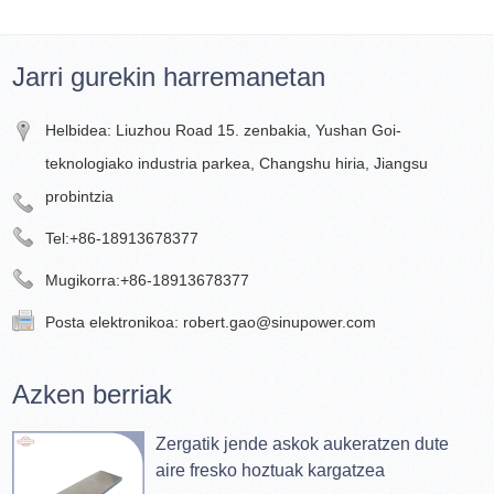
Jarri gurekin harremanetan
Helbidea: Liuzhou Road 15. zenbakia, Yushan Goi-
teknologiako industria parkea, Changshu hiria, Jiangsu
probintzia
Tel:
+86-18913678377
Mugikorra:
+86-18913678377
Posta elektronikoa:
robert.gao@sinupower.com
Azken berriak
Zergatik jende askok aukeratzen dute
aire fresko hoztuak kargatzea