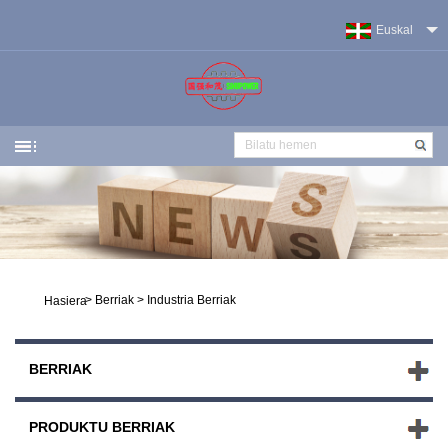
Euskal
>
Berriak
>
Industria Berriak
Hasiera
BERRIAK
PRODUKTU BERRIAK