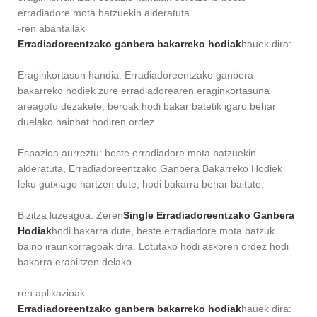
erradiadore mota batzuekin alderatuta.
-ren abantailak
Erradiadoreentzako ganbera bakarreko hodiak
hauek dira:
Eraginkortasun handia: Erradiadoreentzako ganbera
bakarreko hodiek zure erradiadorearen eraginkortasuna
areagotu dezakete, beroak hodi bakar batetik igaro behar
duelako hainbat hodiren ordez.
Espazioa aurreztu: beste erradiadore mota batzuekin
alderatuta, Erradiadoreentzako Ganbera Bakarreko Hodiek
leku gutxiago hartzen dute, hodi bakarra behar baitute.
Bizitza luzeagoa: Zeren
S
i
n
gle Erradiadoreentzako Ganbera
Hodiak
hodi bakarra dute, beste erradiadore mota batzuk
baino iraunkorragoak dira. Lotutako hodi askoren ordez hodi
bakarra erabiltzen delako.
ren aplikazioak
Erradiadoreentzako ganbera bakarreko hodiak
hauek dira: