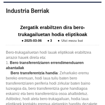
Industria Berriak
Zergatik erabiltzen dira bero-
trukagailuetan hodia eliptikoak
●
2025-03-06
●
3
●
Utzi mezu bat
Bero-trukagailuetan hodi lauak eliptikoak erabiltzea
arrazoi hauek direla eta:
1.
Bero transferentziaren errendimenduaren
abantailak
Bero transferentzia handia
: Zeharkako eremu
bereko eremuan, hodi laua tuilu baten bero
transferentziaren periferia hodi zirkular baten baino
luzeagoa da, bero transferentzia gune handiagoa
eskainiz eta bero transferentzia osoa ahalbidetuz.
Adibidez, hodi aleta bero-trukagailuan, hodia laua
eliptikoek kontaktu eremua aletarekin handitu dezakete