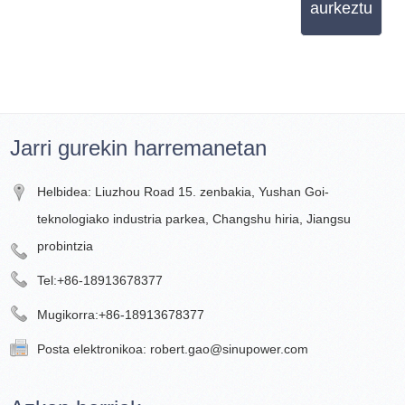
aurkeztu
Jarri gurekin harremanetan
Helbidea: Liuzhou Road 15. zenbakia, Yushan Goi-
teknologiako industria parkea, Changshu hiria, Jiangsu
probintzia
Tel:
+86-18913678377
Mugikorra:
+86-18913678377
Posta elektronikoa:
robert.gao@sinupower.com