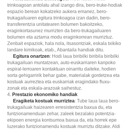
trinkoagoan antolatu ahal izango dira, bero-truke-hodiak
espazio berean kokatzeko aukera emanez, bero-
trukagailuaren egitura trinkoagoa izan dadin, bero-
transferentzia unitatearen bolumen bakoitzeko,
eraginkortasunez murrizten da bero-trukagailuaren
bolumen eta aztarna modu eraginkorrean murriztuz.
Zenbait espaziok, hala nola, itsasontziak, eskala txikiko
landare kimikoak, etab., Abantaila handiak ditu.
Egitura onartzen
: Hodi laua biribilki biribila biribilki
trukagailuan muntatzean, auto-euskarriaren kanpoko
espiral-lerroaren kontaktuan oinarritu daiteke, hodien
sorta gehigarririk behar gabe, materialak gordetzea eta
kostuak aurreztea eta euskarriak eragindako fluxu-
zonak eta eskala-arazoak saihestuz.
4.
Prestazio ekonomiko handiak
Eragiketa kostuak murriztea
: Tube laua laua bero-
trukagailuak haizearen erresistentzia baxua du, eta
funtzionamenduan zehar, zaleek bezalako potentzia-
ekipoen energia kontsumoa baxua da, eta horrek epe
luzerako funtzionamendu kostuak murriztu ditzake. Aldi