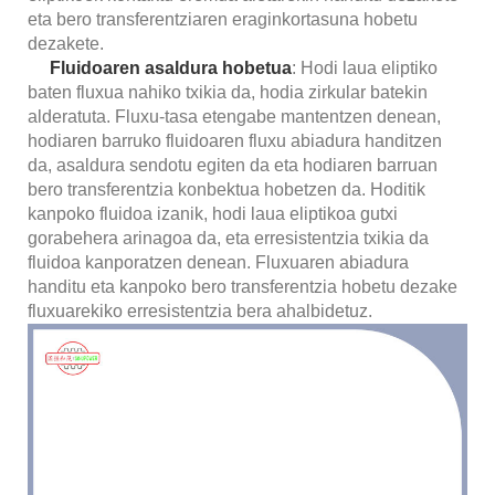
eta bero transferentziaren eraginkortasuna hobetu
dezakete.
Fluidoaren asaldura hobetua
: Hodi laua eliptiko
baten fluxua nahiko txikia da, hodia zirkular batekin
alderatuta. Fluxu-tasa etengabe mantentzen denean,
hodiaren barruko fluidoaren fluxu abiadura handitzen
da, asaldura sendotu egiten da eta hodiaren barruan
bero transferentzia konbektua hobetzen da. Hoditik
kanpoko fluidoa izanik, hodi laua eliptikoa gutxi
gorabehera arinagoa da, eta erresistentzia txikia da
fluidoa kanporatzen denean. Fluxuaren abiadura
handitu eta kanpoko bero transferentzia hobetu dezake
fluxuarekiko erresistentzia bera ahalbidetuz.