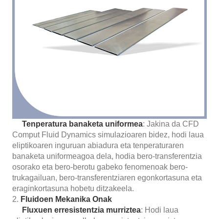
Tenperatura banaketa uniformea
: Jakina da CFD
Comput Fluid Dynamics simulazioaren bidez, hodi laua
eliptikoaren inguruan abiadura eta tenperaturaren
banaketa uniformeagoa dela, hodia bero-transferentzia
osorako eta bero-berotu gabeko fenomenoak bero-
trukagailuan, bero-transferentziaren egonkortasuna eta
eraginkortasuna hobetu ditzakeela.
2.
Fluidoen Mekanika Onak
Fluxuen erresistentzia murriztea
: Hodi laua