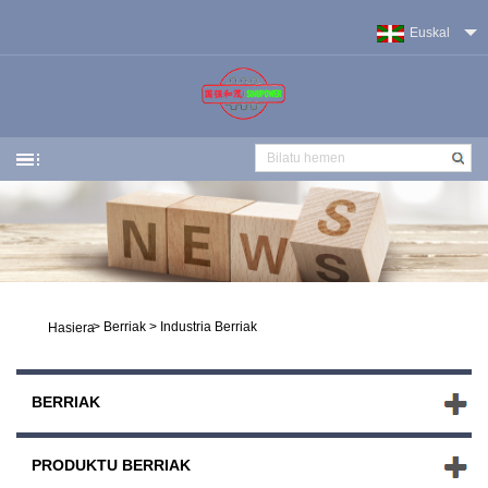
Euskal
>
Berriak
>
Industria Berriak
Hasiera
BERRIAK
PRODUKTU BERRIAK