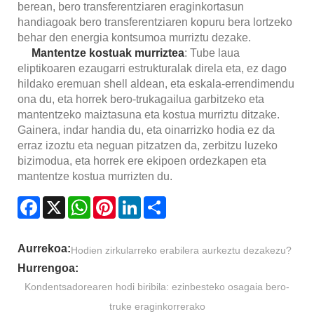
berean, bero transferentziaren eraginkortasun
handiagoak bero transferentziaren kopuru bera lortzeko
behar den energia kontsumoa murriztu dezake.
Mantentze kostuak murriztea
: Tube laua
eliptikoaren ezaugarri estrukturalak direla eta, ez dago
hildako eremuan shell aldean, eta eskala-errendimendu
ona du, eta horrek bero-trukagailua garbitzeko eta
mantentzeko maiztasuna eta kostua murriztu ditzake.
Gainera, indar handia du, eta oinarrizko hodia ez da
erraz izoztu eta neguan pitzatzen da, zerbitzu luzeko
bizimodua, eta horrek ere ekipoen ordezkapen eta
mantentze kostua murrizten du.
Facebook
X
WhatsApp
Pinterest
LinkedIn
Share
Aurrekoa:
Hodien zirkularreko erabilera aurkeztu dezakezu?
Hurrengoa:
Kondentsadorearen hodi biribila: ezinbesteko osagaia bero-
truke eraginkorrerako