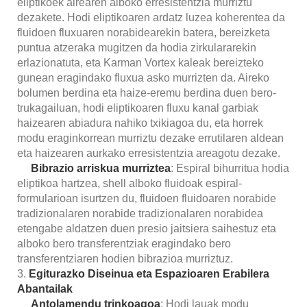
eliptikoek airearen alboko erresistentzia murriztu
dezakete. Hodi eliptikoaren ardatz luzea koherentea da
fluidoen fluxuaren norabidearekin batera, bereizketa
puntua atzeraka mugitzen da hodia zirkulararekin
erlazionatuta, eta Karman Vortex kaleak bereizteko
gunean eragindako fluxua asko murrizten da. Aireko
bolumen berdina eta haize-eremu berdina duen bero-
trukagailuan, hodi eliptikoaren fluxu kanal garbiak
haizearen abiadura nahiko txikiagoa du, eta horrek
modu eraginkorrean murriztu dezake errutilaren aldean
eta haizearen aurkako erresistentzia areagotu dezake.
Bibrazio arriskua murriztea
: Espiral bihurritua hodia
eliptikoa hartzea, shell alboko fluidoak espiral-
formularioan isurtzen du, fluidoen fluidoaren norabide
tradizionalaren norabide tradizionalaren norabidea
etengabe aldatzen duen presio jaitsiera saihestuz eta
alboko bero transferentziak eragindako bero
transferentziaren hodien bibrazioa murriztuz.
3.
Egiturazko Diseinua eta Espazioaren Erabilera
Abantailak
Antolamendu trinkoagoa
: Hodi lauak modu