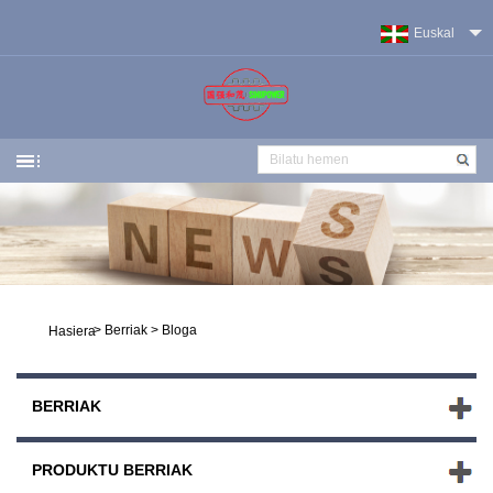
Euskal
>
Berriak
>
Bloga
Hasiera
BERRIAK
PRODUKTU BERRIAK