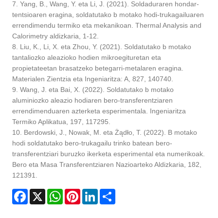
7. Yang, B., Wang, Y. eta Li, J. (2021). Soldaduraren hondar-
tentsioaren eragina, soldatutako b motako hodi-trukagailuaren
errendimendu termiko eta mekanikoan. Thermal Analysis and
Calorimetry aldizkaria, 1-12.
8. Liu, K., Li, X. eta Zhou, Y. (2021). Soldatutako b motako
tantaliozko aleazioko hodien mikroegituretan eta
propietateetan brasatzeko betegarri-metalaren eragina.
Materialen Zientzia eta Ingeniaritza: A, 827, 140740.
9. Wang, J. eta Bai, X. (2022). Soldatutako b motako
aluminiozko aleazio hodiaren bero-transferentziaren
errendimenduaren azterketa esperimentala. Ingeniaritza
Termiko Aplikatua, 197, 117295.
10. Berdowski, J., Nowak, M. eta Żądło, T. (2022). B motako
hodi soldatutako bero-trukagailu trinko batean bero-
transferentziari buruzko ikerketa esperimental eta numerikoak.
Bero eta Masa Transferentziaren Nazioarteko Aldizkaria, 182,
121391.
Facebook
X
WhatsApp
Pinterest
LinkedIn
Share