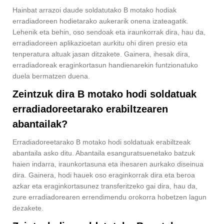
Hainbat arrazoi daude soldatutako B motako hodiak
erradiadoreen hodietarako aukerarik onena izateagatik.
Lehenik eta behin, oso sendoak eta iraunkorrak dira, hau da,
erradiadoreen aplikazioetan aurkitu ohi diren presio eta
tenperatura altuak jasan ditzakete. Gainera, ihesak dira,
erradiadoreak eraginkortasun handienarekin funtzionatuko
duela bermatzen duena.
Zeintzuk dira B motako hodi soldatuak
erradiadoreetarako erabiltzearen
abantailak?
Erradiadoreetarako B motako hodi soldatuak erabiltzeak
abantaila asko ditu. Abantaila esanguratsuenetako batzuk
haien indarra, iraunkortasuna eta ihesaren aurkako diseinua
dira. Gainera, hodi hauek oso eraginkorrak dira eta beroa
azkar eta eraginkortasunez transferitzeko gai dira, hau da,
zure erradiadorearen errendimendu orokorra hobetzen lagun
dezakete.