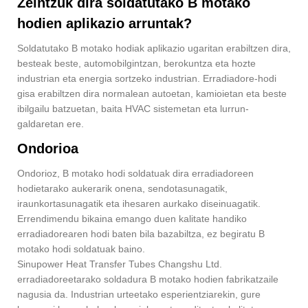
Zeintzuk dira soldatutako B motako
hodien aplikazio arruntak?
Soldatutako B motako hodiak aplikazio ugaritan erabiltzen dira,
besteak beste, automobilgintzan, berokuntza eta hozte
industrian eta energia sortzeko industrian. Erradiadore-hodi
gisa erabiltzen dira normalean autoetan, kamioietan eta beste
ibilgailu batzuetan, baita HVAC sistemetan eta lurrun-
galdaretan ere.
Ondorioa
Ondorioz, B motako hodi soldatuak dira erradiadoreen
hodietarako aukerarik onena, sendotasunagatik,
iraunkortasunagatik eta ihesaren aurkako diseinuagatik.
Errendimendu bikaina emango duen kalitate handiko
erradiadorearen hodi baten bila bazabiltza, ez begiratu B
motako hodi soldatuak baino.
Sinupower Heat Transfer Tubes Changshu Ltd.
erradiadoreetarako soldadura B motako hodien fabrikatzaile
nagusia da. Industrian urteetako esperientziarekin, gure