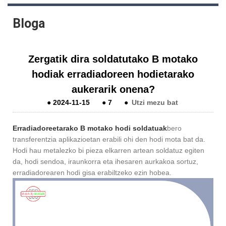
Bloga
Zergatik dira soldatutako B motako
hodiak erradiadoreen hodietarako
aukerarik onena?
●
2024-11-15
●
7
●
Utzi mezu bat
Erradiadoreetarako B motako hodi soldatuak
bero
transferentzia aplikazioetan erabili ohi den hodi mota bat da.
Hodi hau metalezko bi pieza elkarren artean soldatuz egiten
da, hodi sendoa, iraunkorra eta ihesaren aurkakoa sortuz,
erradiadorearen hodi gisa erabiltzeko ezin hobea.