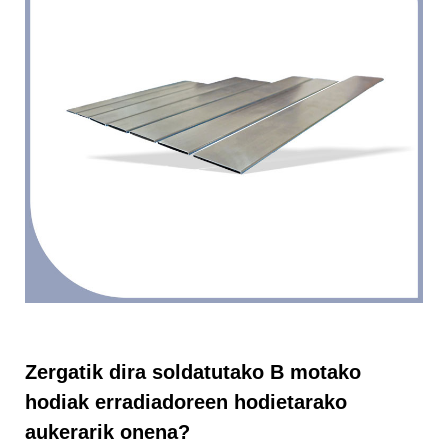
Zergatik dira soldatutako B motako
hodiak erradiadoreen hodietarako
aukerarik onena?