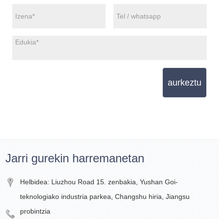
aurkeztu
Jarri gurekin harremanetan
Helbidea: Liuzhou Road 15. zenbakia, Yushan Goi-
teknologiako industria parkea, Changshu hiria, Jiangsu
probintzia