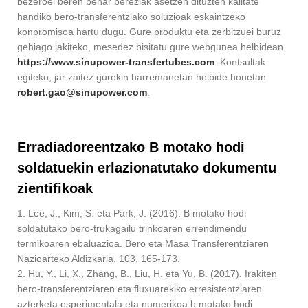
bezeroei beren behar bereziak asetzen dituzten kalitate
handiko bero-transferentziako soluzioak eskaintzeko
konpromisoa hartu dugu. Gure produktu eta zerbitzuei buruz
gehiago jakiteko, mesedez bisitatu gure webgunea helbidean
https://www.sinupower-transfertubes.com
. Kontsultak
egiteko, jar zaitez gurekin harremanetan helbide honetan
robert.gao@sinupower.com
.
Erradiadoreentzako B motako hodi
soldatuekin erlazionatutako dokumentu
zientifikoak
1. Lee, J., Kim, S. eta Park, J. (2016). B motako hodi
soldatutako bero-trukagailu trinkoaren errendimendu
termikoaren ebaluazioa. Bero eta Masa Transferentziaren
Nazioarteko Aldizkaria, 103, 165-173.
2. Hu, Y., Li, X., Zhang, B., Liu, H. eta Yu, B. (2017). Irakiten
bero-transferentziaren eta fluxuarekiko erresistentziaren
azterketa esperimentala eta numerikoa b motako hodi