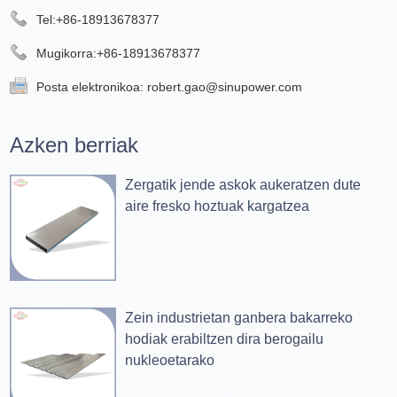
Tel:
+86-18913678377
Mugikorra:
+86-18913678377
Posta elektronikoa:
robert.gao@sinupower.com
Azken berriak
Zergatik jende askok aukeratzen dute
aire fresko hoztuak kargatzea
Zein industrietan ganbera bakarreko
hodiak erabiltzen dira berogailu
nukleoetarako