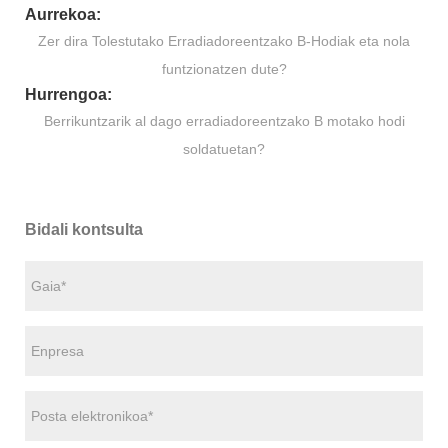
Aurrekoa:
Zer dira Tolestutako Erradiadoreentzako B-Hodiak eta nola
funtzionatzen dute?
Hurrengoa:
Berrikuntzarik al dago erradiadoreentzako B motako hodi
soldatuetan?
Bidali kontsulta