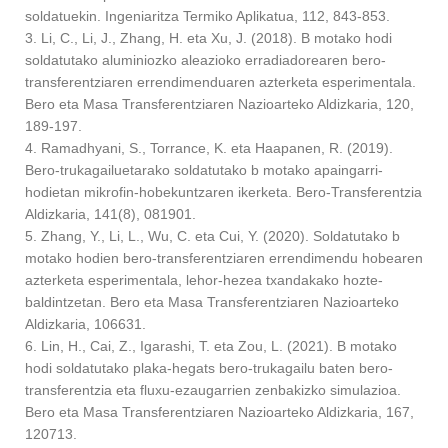
soldatuekin. Ingeniaritza Termiko Aplikatua, 112, 843-853.
3. Li, C., Li, J., Zhang, H. eta Xu, J. (2018). B motako hodi
soldatutako aluminiozko aleazioko erradiadorearen bero-
transferentziaren errendimenduaren azterketa esperimentala.
Bero eta Masa Transferentziaren Nazioarteko Aldizkaria, 120,
189-197.
4. Ramadhyani, S., Torrance, K. eta Haapanen, R. (2019).
Bero-trukagailuetarako soldatutako b motako apaingarri-
hodietan mikrofin-hobekuntzaren ikerketa. Bero-Transferentzia
Aldizkaria, 141(8), 081901.
5. Zhang, Y., Li, L., Wu, C. eta Cui, Y. (2020). Soldatutako b
motako hodien bero-transferentziaren errendimendu hobearen
azterketa esperimentala, lehor-hezea txandakako hozte-
baldintzetan. Bero eta Masa Transferentziaren Nazioarteko
Aldizkaria, 106631.
6. Lin, H., Cai, Z., Igarashi, T. eta Zou, L. (2021). B motako
hodi soldatutako plaka-hegats bero-trukagailu baten bero-
transferentzia eta fluxu-ezaugarrien zenbakizko simulazioa.
Bero eta Masa Transferentziaren Nazioarteko Aldizkaria, 167,
120713.